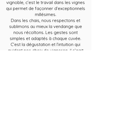
vignoble, c’est le travail dans les vignes
qui permet de façonner d’exceptionnels
millésimes.
Dans les chais, nous respectons et
sublimons au mieux la vendange que
nous récoltons. Les gestes sont
simples et adaptés à chaque cuvée.
C’est la dégustation et l’intuition qui
guident nos choix de vigneron, il s’agit
de mettre en valeur un an de travail.
Suite à cette période intense les vins
issus des vinifications traditionnelles
vont tranquillement s’affiner en cuve
béton ou en fut de chêne français.